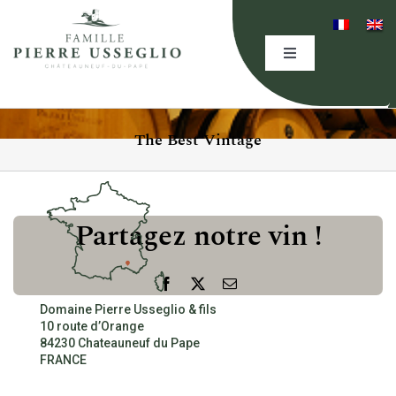
Skip
to
content
Toggle
Navigation
HOME
The Best Vintage
THE DOMAINE
EXPERTISE
Partagez notre vin !
OUR WINES
Facebook
X
Email
Domaine Pierre Usseglio & fils
10 route d’Orange
EVENING(S)
84230 Chateauneuf du Pape
FRANCE
EVENTS