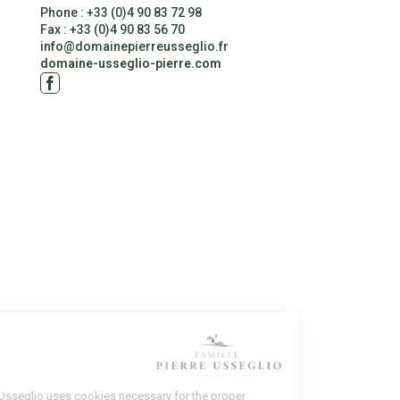
Phone : +33 (0)4 90 83 72 98
Fax : +33 (0)4 90 83 56 70
info@domainepierreusseglio.fr
CONTACT
domaine-usseglio-pierre.com
age
okies
ne Pierre Usseglio uses cookies necessary for the proper