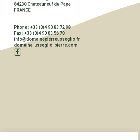
84230 Chateauneuf du Pape
FRANCE
Phone : +33 (0)4 90 83 72 98
Fax : +33 (0)4 90 83 56 70
info@domainepierreusseglio.fr
domaine-usseglio-pierre.com