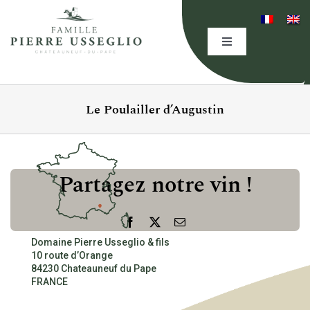
Skip
to
content
Toggle
Navigation
HOME
Le Poulailler d’Augustin
THE DOMAINE
EXPERTISE
Partagez notre vin !
OUR WINES
Facebook
X
Email
Domaine Pierre Usseglio & fils
10 route d’Orange
EVENING(S)
84230 Chateauneuf du Pape
FRANCE
EVENTS