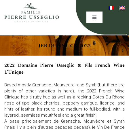
Skip
to
content
Toggle
Navigation
HOME
JEB DUNNUCK 2022
THE DOMAINE
2022 Domaine Pierre Usseglio & Fils French Wine
EXPERTISE
L’Unique
Based mostly Grenache. Mourvedre. and Syrah (but there are
OUR WINES
plenty of other varieties in here). the 2022 French Wine
Clinique has a ruby hue as well as a rocking Cotes Du Rhone
nose of ripe black cherries. peppery garrigue. licorice. and
hints of leather. It’s round and medium to full-bodied. with a
EVENING(S)
layered. seamless mouthfeel and a great finish.
À base principalement de Grenache, Mourvèdre et Syrah
(mais il y a plein d’autres cépages dedans), le Vin De France
EVENTS