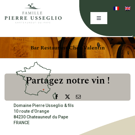
Skip
to
content
Toggle
Navigation
HOME
Bar Restaurant Chez Valentin
THE DOMAINE
EXPERTISE
Partagez notre vin !
OUR WINES
Facebook
X
Email
Domaine Pierre Usseglio & fils
10 route d’Orange
EVENING(S)
84230 Chateauneuf du Pape
FRANCE
EVENTS