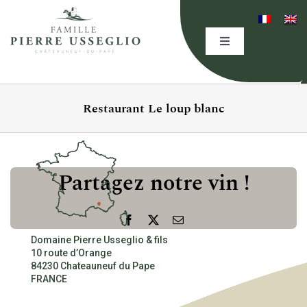
Skip
to
content
Toggle
Navigation
HOME
Restaurant Le loup blanc
THE DOMAINE
EXPERTISE
Partagez notre vin !
OUR WINES
Facebook
X
Email
Domaine Pierre Usseglio & fils
10 route d’Orange
EVENING(S)
84230 Chateauneuf du Pape
FRANCE
EVENTS