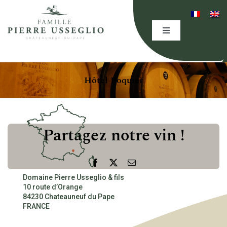
Skip
to
content
Toggle
Navigation
HOME
Hôtel Boquier
THE DOMAINE
EXPERTISE
Partagez notre vin !
OUR WINES
Facebook
X
Email
Domaine Pierre Usseglio & fils
10 route d’Orange
EVENING(S)
84230 Chateauneuf du Pape
FRANCE
EVENTS